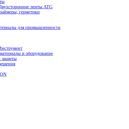
ты
Двухсторонние ленты ATG
праймеры, герметики
териалы для промышленности
Инструмент
материалы и оборудование
й защиты
решения
NON