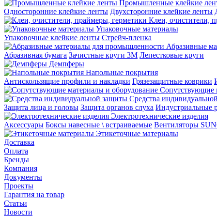
Промышленные клейкие лен
Односторонние клейкие ленты
Двухсторонние клейкие ленты
Клеи, очистители, 
Упаковочные материалы
Упаковочные клейкие ленты
Стрейч-пленка
Абразивные ма
Абразивная бумага
Зачистные круги 3М
Лепестковые круги
Демпферы
Напольные покрытия
Aнтискользящие профили и накладки
Грязезащитные коврики
Сопутствующие 
Средства индивидуально
Защита лица и головы
Защита органов слуха
Индустриальные 
Электротехнические изделия
Аксессуары
Боксы навесные \ встраиваемые
Вентиляторы SU
Этикеточные материалы
Доставка
Оплата
Бренды
Компания
Документы
Проекты
Гарантия на товар
Статьи
Новости