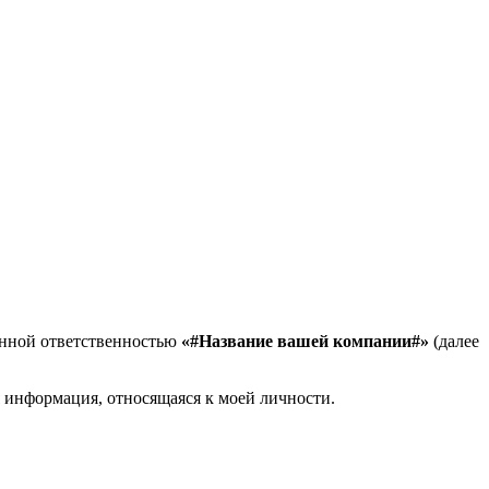
енной ответственностью
«#Название вашей компании#»
(далее
я информация, относящаяся к моей личности.