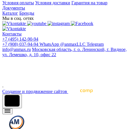
Условия оплаты
Условия доставки
Гарантия на товар
Документы
Каталог
Бренды
Мы в соц. сетях
Контакты
+7 (495) 142-90-94
+7 (908) 037-94-94
WhatsApp
@anmaxLLC
Telegram
info@anmax.ru
Московская область, г. о. Ленинский, г. Видное,
ул. Лемешко, д. 10, офис 22
© 2005 - 2026 ООО «Ан-Макс» - ведущий поставщик
материалов для наружной и интерьерной рекламы, печати,
строительства, световой рекламы, промышленного и
архитектурного дизайна, оформления интерьеров и других
отраслей промышленности
.
Cоздание и продвижение сайтов