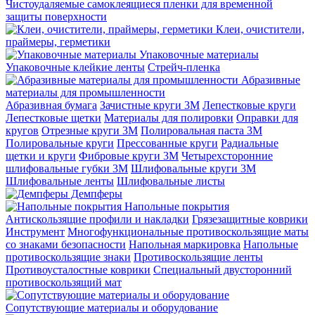
Чистоудаляемые самоклеящиеся пленки для временной
защиты поверхности
Клеи, очистители,
праймеры, герметики
Упаковочные материалы
Упаковочные клейкие ленты
Стрейч-пленка
Абразивные
материалы для промышленности
Абразивная бумага
Зачистные круги 3М
Лепестковые круги
Лепестковые щетки
Материалы для полировки
Оправки для
кругов
Отрезные круги 3М
Полировальная паста 3М
Полировальные круги
Прессованные круги
Радиальные
щетки и круги
Фибровые круги 3М
Четырехсторонние
шлифовальные губки 3M
Шлифовальные круги 3М
Шлифовальные ленты
Шлифовальные листы
Демпферы
Напольные покрытия
Aнтискользящие профили и накладки
Грязезащитные коврики
Инструмент
Многофункциональные противоскользящие маты
со знаками безопасности
Напольная маркировка
Напольные
противоскользящие знаки
Противоскользящие ленты
Противоусталостные коврики
Специальный двусторонний
противоскользящий мат
Сопутствующие материалы и оборудование