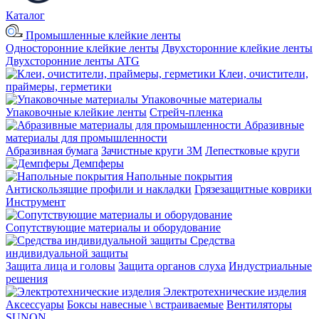
Каталог
Промышленные клейкие ленты
Односторонние клейкие ленты
Двухсторонние клейкие ленты
Двухсторонние ленты ATG
Клеи, очистители,
праймеры, герметики
Упаковочные материалы
Упаковочные клейкие ленты
Стрейч-пленка
Абразивные
материалы для промышленности
Абразивная бумага
Зачистные круги 3М
Лепестковые круги
Демпферы
Напольные покрытия
Aнтискользящие профили и накладки
Грязезащитные коврики
Инструмент
Сопутствующие материалы и оборудование
Средства
индивидуальной защиты
Защита лица и головы
Защита органов слуха
Индустриальные
решения
Электротехнические изделия
Аксессуары
Боксы навесные \ встраиваемые
Вентиляторы
SUNON