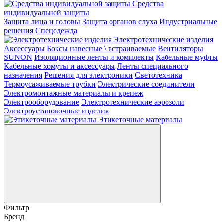
Средства
индивидуальной защиты
Защита лица и головы
Защита органов слуха
Индустриальные
решения
Спецодежда
Электротехнические изделия
Аксессуары
Боксы навесные \ встраиваемые
Вентиляторы
SUNON
Изоляционные ленты и комплекты
Кабельные муфты
Кабельные хомуты и аксессуары
Ленты специального
назначения
Решения для электроники
Светотехника
Термоусаживаемые трубки
Электрические соединители
Электромонтажные материалы и крепеж
Электрооборудование
Электротехнические аэрозоли
Электроустановочные изделия
Этикеточные материалы
Фильтр
Бренд