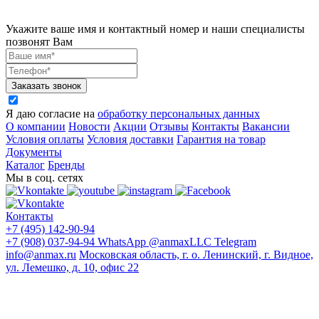
Укажите ваше имя и контактный номер и наши специалисты
позвонят Вам
Заказать звонок
Я даю согласие на
обработку персональных данных
О компании
Новости
Акции
Отзывы
Контакты
Вакансии
Условия оплаты
Условия доставки
Гарантия на товар
Документы
Каталог
Бренды
Мы в соц. сетях
Контакты
+7 (495) 142-90-94
+7 (908) 037-94-94
WhatsApp
@anmaxLLC
Telegram
info@anmax.ru
Московская область, г. о. Ленинский, г. Видное,
ул. Лемешко, д. 10, офис 22
© 2005 - 2026 ООО «Ан-Макс» - ведущий поставщик
материалов для наружной и интерьерной рекламы, печати,
строительства, световой рекламы, промышленного и
архитектурного дизайна, оформления интерьеров и других