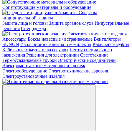
Сопутствующие материалы и оборудование
Средства
индивидуальной защиты
Защита лица и головы
Защита органов слуха
Индустриальные
решения
Спецодежда
Электротехнические изделия
Аксессуары
Боксы навесные \ встраиваемые
Вентиляторы
SUNON
Изоляционные ленты и комплекты
Кабельные муфты
Кабельные хомуты и аксессуары
Ленты специального
назначения
Решения для электроники
Светотехника
Термоусаживаемые трубки
Электрические соединители
Электромонтажные материалы и крепеж
Электрооборудование
Электротехнические аэрозоли
Электроустановочные изделия
Этикеточные материалы