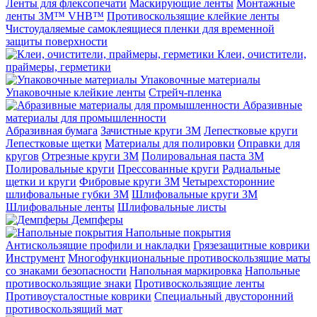
Ленты для флексопечати
Маскирующие ленты
Монтажные
ленты 3M™ VHB™
Противоскользящие клейкие ленты
Чистоудаляемые самоклеящиеся пленки для временной
защиты поверхности
Клеи, очистители,
праймеры, герметики
Упаковочные материалы
Упаковочные клейкие ленты
Стрейч-пленка
Абразивные
материалы для промышленности
Абразивная бумага
Зачистные круги 3М
Лепестковые круги
Лепестковые щетки
Материалы для полировки
Оправки для
кругов
Отрезные круги 3М
Полировальная паста 3М
Полировальные круги
Прессованные круги
Радиальные
щетки и круги
Фибровые круги 3М
Четырехсторонние
шлифовальные губки 3M
Шлифовальные круги 3М
Шлифовальные ленты
Шлифовальные листы
Демпферы
Напольные покрытия
Aнтискользящие профили и накладки
Грязезащитные коврики
Инструмент
Многофункциональные противоскользящие маты
со знаками безопасности
Напольная маркировка
Напольные
противоскользящие знаки
Противоскользящие ленты
Противоусталостные коврики
Специальный двусторонний
противоскользящий мат