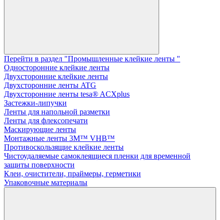
Перейти в раздел "Промышленные клейкие ленты "
Односторонние клейкие ленты
Двухсторонние клейкие ленты
Двухсторонние ленты ATG
Двухсторонние ленты tesa® ACXplus
Застежки-липучки
Ленты для напольной разметки
Ленты для флексопечати
Маскирующие ленты
Монтажные ленты 3M™ VHB™
Противоскользящие клейкие ленты
Чистоудаляемые самоклеящиеся пленки для временной
защиты поверхности
Клеи, очистители, праймеры, герметики
Упаковочные материалы