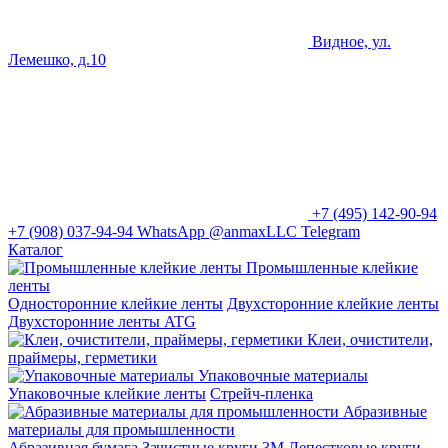
Видное, ул.
Лемешко, д.10
+7 (495) 142-90-94
+7 (908) 037-94-94
WhatsApp
@anmaxLLC
Telegram
Каталог
Промышленные клейкие
ленты
Односторонние клейкие ленты
Двухсторонние клейкие ленты
Двухсторонние ленты ATG
Клеи, очистители,
праймеры, герметики
Упаковочные материалы
Упаковочные клейкие ленты
Стрейч-пленка
Абразивные
материалы для промышленности
Абразивная бумага
Зачистные круги 3М
Лепестковые круги