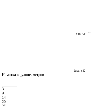
Tesa SE
tesa SE
Намотка в рулоне, метров
3
9
14
20
25