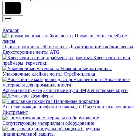
Каталог
Промышленные клейкие
ленты
Односторонние клейкие ленты
Двухсторонние клейкие ленты
Двухсторонние ленты ATG
Клеи, очистители,
праймеры, герметики
Упаковочные материалы
Упаковочные клейкие ленты
Стрейч-пленка
Абразивные
материалы для промышленности
Абразивная бумага
Зачистные круги 3М
Лепестковые круги
Демпферы
Напольные покрытия
Aнтискользящие профили и накладки
Грязезащитные коврики
Инструмент
Сопутствующие материалы и оборудование
Средства
индивидуальной защиты