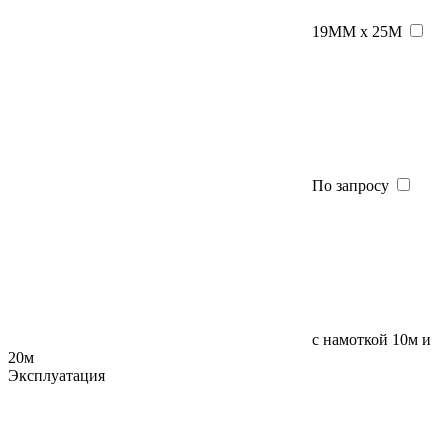
19ММ х 25М
По запросу
с намоткой 10м и
20м
Эксплуатация