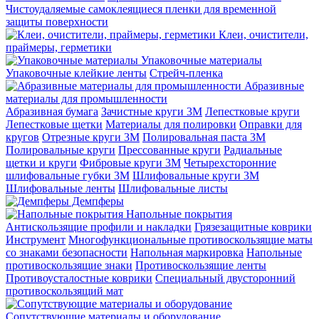
Чистоудаляемые самоклеящиеся пленки для временной
защиты поверхности
Клеи, очистители,
праймеры, герметики
Упаковочные материалы
Упаковочные клейкие ленты
Стрейч-пленка
Абразивные
материалы для промышленности
Абразивная бумага
Зачистные круги 3М
Лепестковые круги
Лепестковые щетки
Материалы для полировки
Оправки для
кругов
Отрезные круги 3М
Полировальная паста 3М
Полировальные круги
Прессованные круги
Радиальные
щетки и круги
Фибровые круги 3М
Четырехсторонние
шлифовальные губки 3M
Шлифовальные круги 3М
Шлифовальные ленты
Шлифовальные листы
Демпферы
Напольные покрытия
Aнтискользящие профили и накладки
Грязезащитные коврики
Инструмент
Многофункциональные противоскользящие маты
со знаками безопасности
Напольная маркировка
Напольные
противоскользящие знаки
Противоскользящие ленты
Противоусталостные коврики
Специальный двусторонний
противоскользящий мат
Сопутствующие материалы и оборудование