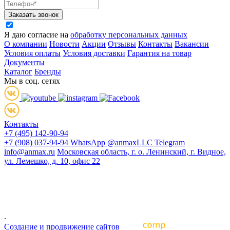
Заказать звонок
Я даю согласие на
обработку персональных данных
О компании
Новости
Акции
Отзывы
Контакты
Вакансии
Условия оплаты
Условия доставки
Гарантия на товар
Документы
Каталог
Бренды
Мы в соц. сетях
Контакты
+7 (495) 142-90-94
+7 (908) 037-94-94
WhatsApp
@anmaxLLC
Telegram
info@anmax.ru
Московская область, г. о. Ленинский, г. Видное,
ул. Лемешко, д. 10, офис 22
© 2005 - 2026 ООО «Ан-Макс» - ведущий поставщик
материалов для наружной и интерьерной рекламы, печати,
строительства, световой рекламы, промышленного и
архитектурного дизайна, оформления интерьеров и других
отраслей промышленности
.
Cоздание и продвижение сайтов