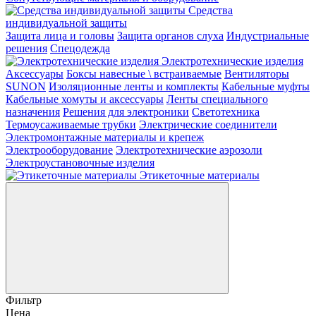
Средства
индивидуальной защиты
Защита лица и головы
Защита органов слуха
Индустриальные
решения
Спецодежда
Электротехнические изделия
Аксессуары
Боксы навесные \ встраиваемые
Вентиляторы
SUNON
Изоляционные ленты и комплекты
Кабельные муфты
Кабельные хомуты и аксессуары
Ленты специального
назначения
Решения для электроники
Светотехника
Термоусаживаемые трубки
Электрические соединители
Электромонтажные материалы и крепеж
Электрооборудование
Электротехнические аэрозоли
Электроустановочные изделия
Этикеточные материалы
Фильтр
Цена