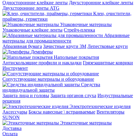
Односторонние клейкие ленты
Двухсторонние клейкие ленты
Двухсторонние ленты ATG
Клеи, очистители,
праймеры, герметики
Упаковочные материалы
Упаковочные клейкие ленты
Стрейч-пленка
Абразивные
материалы для промышленности
Абразивная бумага
Зачистные круги 3М
Лепестковые круги
Демпферы
Напольные покрытия
Aнтискользящие профили и накладки
Грязезащитные коврики
Инструмент
Сопутствующие материалы и оборудование
Средства
индивидуальной защиты
Защита лица и головы
Защита органов слуха
Индустриальные
решения
Электротехнические изделия
Аксессуары
Боксы навесные \ встраиваемые
Вентиляторы
SUNON
Этикеточные материалы
Доставка
Оплата