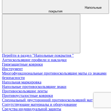
Напольные
покрытия
Перейти в раздел "Напольные покрытия "
Aнтискользящие профили и накладки
Грязезащитные коврики
Инструмент
Многофункциональные противоскользящие маты со знаками
безопасности
Напольная маркировка
Напольные противоскользящие знаки
Противоскользящие ленты
Противоусталостные коврики
Специальный двусторонний противоскользящий мат
Сопутствующие материалы и оборудование
Средства индивидуальной защиты