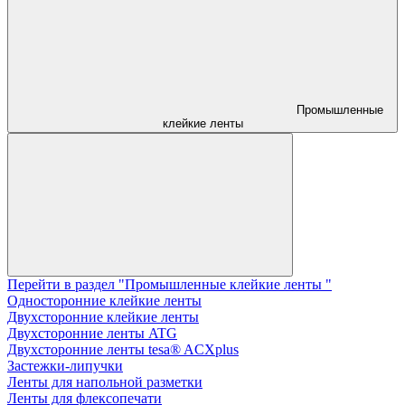
Промышленные
клейкие ленты
Перейти в раздел "Промышленные клейкие ленты "
Односторонние клейкие ленты
Двухсторонние клейкие ленты
Двухсторонние ленты ATG
Двухсторонние ленты tesa® ACXplus
Застежки-липучки
Ленты для напольной разметки
Ленты для флексопечати