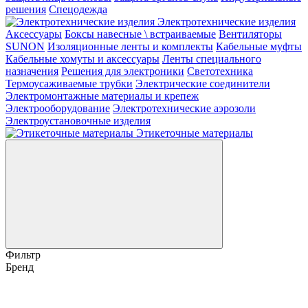
решения
Спецодежда
Электротехнические изделия
Аксессуары
Боксы навесные \ встраиваемые
Вентиляторы
SUNON
Изоляционные ленты и комплекты
Кабельные муфты
Кабельные хомуты и аксессуары
Ленты специального
назначения
Решения для электроники
Светотехника
Термоусаживаемые трубки
Электрические соединители
Электромонтажные материалы и крепеж
Электрооборудование
Электротехнические аэрозоли
Электроустановочные изделия
Этикеточные материалы
Фильтр
Бренд