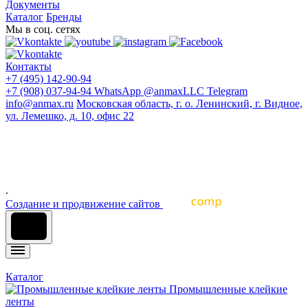
Документы
Каталог
Бренды
Мы в соц. сетях
Контакты
+7 (495) 142-90-94
+7 (908) 037-94-94
WhatsApp
@anmaxLLC
Telegram
info@anmax.ru
Московская область, г. о. Ленинский, г. Видное,
ул. Лемешко, д. 10, офис 22
© 2005 - 2026 ООО «Ан-Макс» - ведущий поставщик
материалов для наружной и интерьерной рекламы, печати,
строительства, световой рекламы, промышленного и
архитектурного дизайна, оформления интерьеров и других
отраслей промышленности
.
Cоздание и продвижение сайтов
Каталог
Промышленные клейкие
ленты