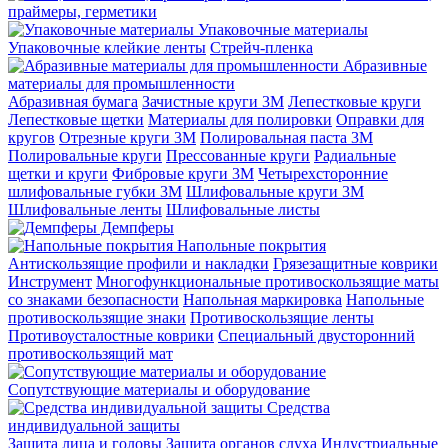
праймеры, герметики
Упаковочные материалы
Упаковочные клейкие ленты
Стрейч-пленка
Абразивные
материалы для промышленности
Абразивная бумага
Зачистные круги 3М
Лепестковые круги
Лепестковые щетки
Материалы для полировки
Оправки для
кругов
Отрезные круги 3М
Полировальная паста 3М
Полировальные круги
Прессованные круги
Радиальные
щетки и круги
Фибровые круги 3М
Четырехсторонние
шлифовальные губки 3M
Шлифовальные круги 3М
Шлифовальные ленты
Шлифовальные листы
Демпферы
Напольные покрытия
Aнтискользящие профили и накладки
Грязезащитные коврики
Инструмент
Многофункциональные противоскользящие маты
со знаками безопасности
Напольная маркировка
Напольные
противоскользящие знаки
Противоскользящие ленты
Противоусталостные коврики
Специальный двусторонний
противоскользящий мат
Сопутствующие материалы и оборудование
Средства
индивидуальной защиты
Защита лица и головы
Защита органов слуха
Индустриальные