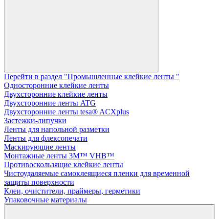
Перейти в раздел "Промышленные клейкие ленты "
Односторонние клейкие ленты
Двухсторонние клейкие ленты
Двухсторонние ленты ATG
Двухсторонние ленты tesa® ACXplus
Застежки-липучки
Ленты для напольной разметки
Ленты для флексопечати
Маскирующие ленты
Монтажные ленты 3M™ VHB™
Противоскользящие клейкие ленты
Чистоудаляемые самоклеящиеся пленки для временной
защиты поверхности
Клеи, очистители, праймеры, герметики
Упаковочные материалы