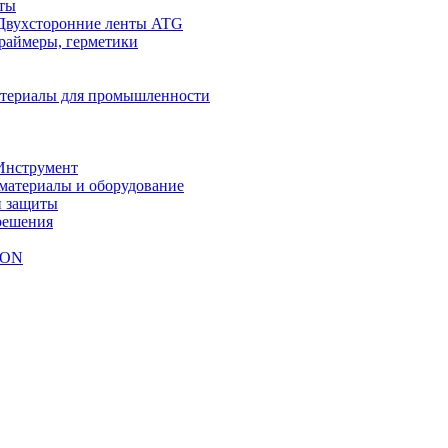
ты
Двухсторонние ленты ATG
праймеры, герметики
териалы для промышленности
Инструмент
материалы и оборудование
й защиты
решения
NON