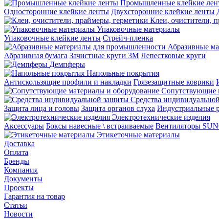
Промышленные клейкие лен
Односторонние клейкие ленты
Двухсторонние клейкие ленты
Клеи, очистители, 
Упаковочные материалы
Упаковочные клейкие ленты
Стрейч-пленка
Абразивные ма
Абразивная бумага
Зачистные круги 3М
Лепестковые круги
Демпферы
Напольные покрытия
Aнтискользящие профили и накладки
Грязезащитные коврики
Сопутствующие 
Средства индивидуально
Защита лица и головы
Защита органов слуха
Индустриальные 
Электротехнические изделия
Аксессуары
Боксы навесные \ встраиваемые
Вентиляторы SU
Этикеточные материалы
Доставка
Оплата
Бренды
Компания
Документы
Проекты
Гарантия на товар
Статьи
Новости