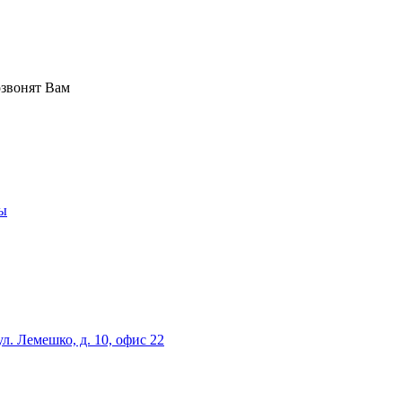
озвонят Вам
ы
ул. Лемешко, д. 10, офис 22
 для наружной и интерьерной рекламы, печати, строительства,