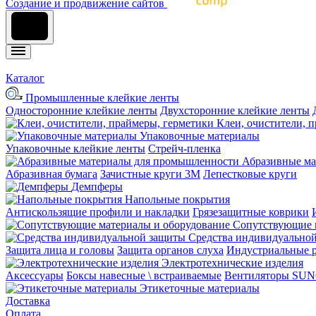
Cоздание и продвижение сайтов
Каталог
Промышленные клейкие ленты
Односторонние клейкие ленты
Двухсторонние клейкие ленты
Клеи, очистители, 
Упаковочные материалы
Упаковочные клейкие ленты
Стрейч-пленка
Абразивные ма
Абразивная бумага
Зачистные круги 3М
Лепестковые круги
Демпферы
Напольные покрытия
Aнтискользящие профили и накладки
Грязезащитные коврики
Сопутствующие 
Средства индивидуально
Защита лица и головы
Защита органов слуха
Индустриальные 
Электротехнические изделия
Аксессуары
Боксы навесные \ встраиваемые
Вентиляторы SU
Этикеточные материалы
Доставка
Оплата