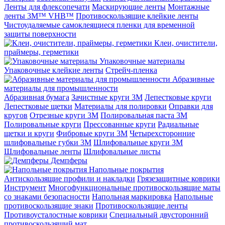
Ленты для флексопечати
Маскирующие ленты
Монтажные
ленты 3M™ VHB™
Противоскользящие клейкие ленты
Чистоудаляемые самоклеящиеся пленки для временной
защиты поверхности
Клеи, очистители,
праймеры, герметики
Упаковочные материалы
Упаковочные клейкие ленты
Стрейч-пленка
Абразивные
материалы для промышленности
Абразивная бумага
Зачистные круги 3М
Лепестковые круги
Лепестковые щетки
Материалы для полировки
Оправки для
кругов
Отрезные круги 3М
Полировальная паста 3М
Полировальные круги
Прессованные круги
Радиальные
щетки и круги
Фибровые круги 3М
Четырехсторонние
шлифовальные губки 3M
Шлифовальные круги 3М
Шлифовальные ленты
Шлифовальные листы
Демпферы
Напольные покрытия
Aнтискользящие профили и накладки
Грязезащитные коврики
Инструмент
Многофункциональные противоскользящие маты
со знаками безопасности
Напольная маркировка
Напольные
противоскользящие знаки
Противоскользящие ленты
Противоусталостные коврики
Специальный двусторонний
противоскользящий мат