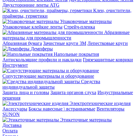
Двухсторонние ленты ATG
Клеи, очистители,
праймеры, герметики
Упаковочные материалы
Упаковочные клейкие ленты
Стрейч-пленка
Абразивные
материалы для промышленности
Абразивная бумага
Зачистные круги 3М
Лепестковые круги
Демпферы
Напольные покрытия
Aнтискользящие профили и накладки
Грязезащитные коврики
Инструмент
Сопутствующие материалы и оборудование
Средства
индивидуальной защиты
Защита лица и головы
Защита органов слуха
Индустриальные
решения
Электротехнические изделия
Аксессуары
Боксы навесные \ встраиваемые
Вентиляторы
SUNON
Этикеточные материалы
Доставка
Оплата