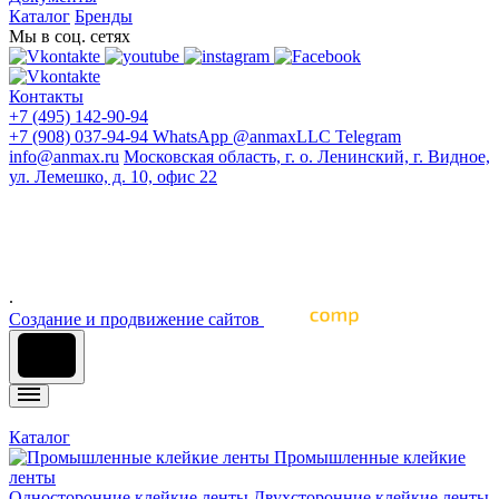
Каталог
Бренды
Мы в соц. сетях
Контакты
+7 (495) 142-90-94
+7 (908) 037-94-94
WhatsApp
@anmaxLLC
Telegram
info@anmax.ru
Московская область, г. о. Ленинский, г. Видное,
ул. Лемешко, д. 10, офис 22
© 2005 - 2026 ООО «Ан-Макс» - ведущий поставщик
материалов для наружной и интерьерной рекламы, печати,
строительства, световой рекламы, промышленного и
архитектурного дизайна, оформления интерьеров и других
отраслей промышленности
.
Cоздание и продвижение сайтов
Каталог
Промышленные клейкие
ленты
Односторонние клейкие ленты
Двухсторонние клейкие ленты