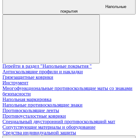
Напольные
покрытия
Перейти в раздел "Напольные покрытия "
Aнтискользящие профили и накладки
Грязезащитные коврики
Инструмент
Многофункциональные противоскользящие маты со знаками
безопасности
Напольная маркировка
Напольные противоскользящие знаки
Противоскользящие ленты
Противоусталостные коврики
Специальный двусторонний противоскользящий мат
Сопутствующие материалы и оборудование
Средства индивидуальной защиты