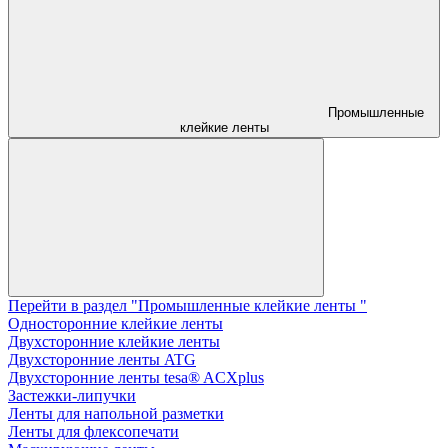
Промышленные
клейкие ленты
Перейти в раздел "Промышленные клейкие ленты "
Односторонние клейкие ленты
Двухсторонние клейкие ленты
Двухсторонние ленты ATG
Двухсторонние ленты tesa® ACXplus
Застежки-липучки
Ленты для напольной разметки
Ленты для флексопечати