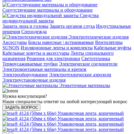
Сопутствующие материалы и оборудование
Средства
индивидуальной защиты
Защита лица и головы
Защита органов слуха
Индустриальные
решения
Спецодежда
Электротехнические изделия
Аксессуары
Боксы навесные \ встраиваемые
Вентиляторы
SUNON
Изоляционные ленты и комплекты
Кабельные муфты
Кабельные хомуты и аксессуары
Ленты специального
назначения
Решения для электроники
Светотехника
Термоусаживаемые трубки
Электрические соединители
Электромонтажные материалы и крепеж
Электрооборудование
Электротехнические аэрозоли
Электроустановочные изделия
Этикеточные материалы
Нужна консультация?
Наши специалисты ответят на любой интересующий вопрос
ЗАДАТЬ ВОПРОС