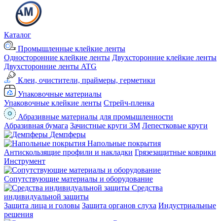
Каталог
Промышленные клейкие ленты
Односторонние клейкие ленты
Двухсторонние клейкие ленты
Двухсторонние ленты ATG
Клеи, очистители, праймеры, герметики
Упаковочные материалы
Упаковочные клейкие ленты
Стрейч-пленка
Абразивные материалы для промышленности
Абразивная бумага
Зачистные круги 3М
Лепестковые круги
Демпферы
Напольные покрытия
Aнтискользящие профили и накладки
Грязезащитные коврики
Инструмент
Сопутствующие материалы и оборудование
Средства
индивидуальной защиты
Защита лица и головы
Защита органов слуха
Индустриальные
решения