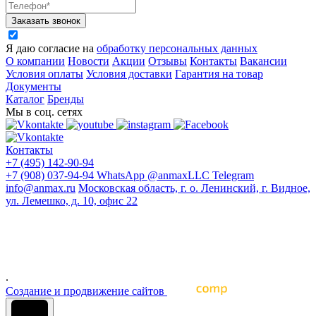
Заказать звонок
Я даю согласие на
обработку персональных данных
О компании
Новости
Акции
Отзывы
Контакты
Вакансии
Условия оплаты
Условия доставки
Гарантия на товар
Документы
Каталог
Бренды
Мы в соц. сетях
Контакты
+7 (495) 142-90-94
+7 (908) 037-94-94
WhatsApp
@anmaxLLC
Telegram
info@anmax.ru
Московская область, г. о. Ленинский, г. Видное,
ул. Лемешко, д. 10, офис 22
© 2005 - 2026 ООО «Ан-Макс» - ведущий поставщик
материалов для наружной и интерьерной рекламы, печати,
строительства, световой рекламы, промышленного и
архитектурного дизайна, оформления интерьеров и других
отраслей промышленности
.
Cоздание и продвижение сайтов