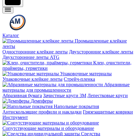
Каталог
Промышленные клейкие
ленты
Односторонние клейкие ленты
Двухсторонние клейкие ленты
Двухсторонние ленты ATG
Клеи, очистители,
праймеры, герметики
Упаковочные материалы
Упаковочные клейкие ленты
Стрейч-пленка
Абразивные
материалы для промышленности
Абразивная бумага
Зачистные круги 3М
Лепестковые круги
Демпферы
Напольные покрытия
Aнтискользящие профили и накладки
Грязезащитные коврики
Инструмент
Сопутствующие материалы и оборудование
Средства