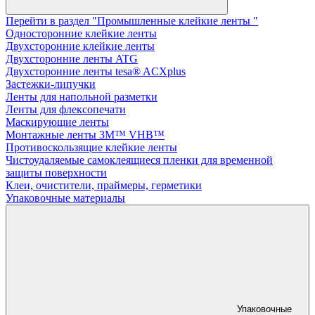
Перейти в раздел "Промышленные клейкие ленты "
Односторонние клейкие ленты
Двухсторонние клейкие ленты
Двухсторонние ленты ATG
Двухсторонние ленты tesa® ACXplus
Застежки-липучки
Ленты для напольной разметки
Ленты для флексопечати
Маскирующие ленты
Монтажные ленты 3M™ VHB™
Противоскользящие клейкие ленты
Чистоудаляемые самоклеящиеся пленки для временной
защиты поверхности
Клеи, очистители, праймеры, герметики
Упаковочные материалы
Упаковочные