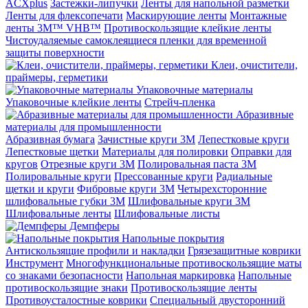
ACXplus
Застежки-липучки
Ленты для напольной разметки
Ленты для флексопечати
Маскирующие ленты
Монтажные
ленты 3M™ VHB™
Противоскользящие клейкие ленты
Чистоудаляемые самоклеящиеся пленки для временной
защиты поверхности
Клеи, очистители,
праймеры, герметики
Упаковочные материалы
Упаковочные клейкие ленты
Стрейч-пленка
Абразивные
материалы для промышленности
Абразивная бумага
Зачистные круги 3М
Лепестковые круги
Лепестковые щетки
Материалы для полировки
Оправки для
кругов
Отрезные круги 3М
Полировальная паста 3М
Полировальные круги
Прессованные круги
Радиальные
щетки и круги
Фибровые круги 3М
Четырехсторонние
шлифовальные губки 3M
Шлифовальные круги 3М
Шлифовальные ленты
Шлифовальные листы
Демпферы
Напольные покрытия
Aнтискользящие профили и накладки
Грязезащитные коврики
Инструмент
Многофункциональные противоскользящие маты
со знаками безопасности
Напольная маркировка
Напольные
противоскользящие знаки
Противоскользящие ленты
Противоусталостные коврики
Специальный двусторонний