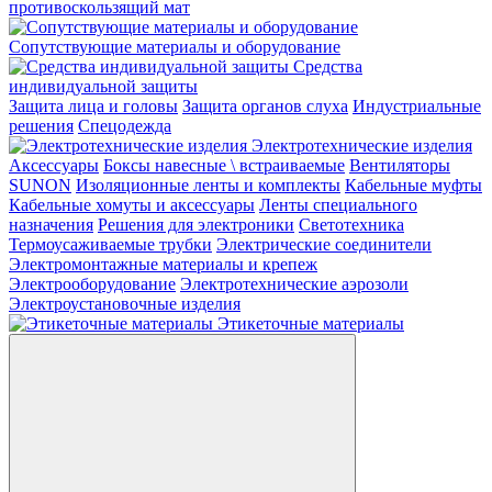
противоскользящий мат
Сопутствующие материалы и оборудование
Средства
индивидуальной защиты
Защита лица и головы
Защита органов слуха
Индустриальные
решения
Спецодежда
Электротехнические изделия
Аксессуары
Боксы навесные \ встраиваемые
Вентиляторы
SUNON
Изоляционные ленты и комплекты
Кабельные муфты
Кабельные хомуты и аксессуары
Ленты специального
назначения
Решения для электроники
Светотехника
Термоусаживаемые трубки
Электрические соединители
Электромонтажные материалы и крепеж
Электрооборудование
Электротехнические аэрозоли
Электроустановочные изделия
Этикеточные материалы