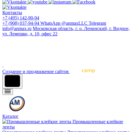
Контакты
+7 (495) 142-90-94
+7 (908) 037-94-94
WhatsApp
@anmaxLLC
Telegram
info@anmax.ru
Московская область, г. о. Ленинский, г. Видное,
ул. Лемешко, д. 10, офис 22
© 2005 - 2026 ООО «Ан-Макс» - ведущий поставщик
материалов для наружной и интерьерной рекламы, печати,
строительства, световой рекламы, промышленного и
архитектурного дизайна, оформления интерьеров и других
отраслей промышленности
.
Cоздание и продвижение сайтов
Каталог
Промышленные клейкие
ленты