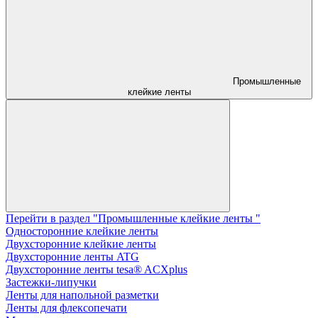
Промышленные
клейкие ленты
Перейти в раздел "Промышленные клейкие ленты "
Односторонние клейкие ленты
Двухсторонние клейкие ленты
Двухсторонние ленты ATG
Двухсторонние ленты tesa® ACXplus
Застежки-липучки
Ленты для напольной разметки
Ленты для флексопечати