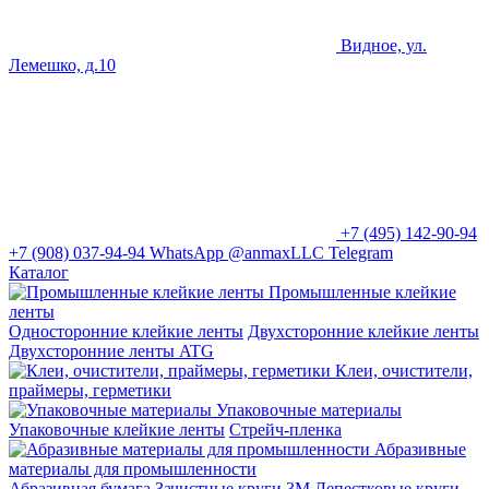
Видное, ул.
Лемешко, д.10
+7 (495) 142-90-94
+7 (908) 037-94-94
WhatsApp
@anmaxLLC
Telegram
Каталог
Промышленные клейкие
ленты
Односторонние клейкие ленты
Двухсторонние клейкие ленты
Двухсторонние ленты ATG
Клеи, очистители,
праймеры, герметики
Упаковочные материалы
Упаковочные клейкие ленты
Стрейч-пленка
Абразивные
материалы для промышленности
Абразивная бумага
Зачистные круги 3М
Лепестковые круги