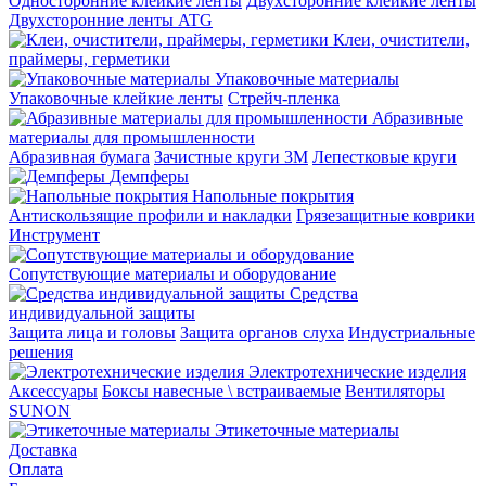
Односторонние клейкие ленты
Двухсторонние клейкие ленты
Двухсторонние ленты ATG
Клеи, очистители,
праймеры, герметики
Упаковочные материалы
Упаковочные клейкие ленты
Стрейч-пленка
Абразивные
материалы для промышленности
Абразивная бумага
Зачистные круги 3М
Лепестковые круги
Демпферы
Напольные покрытия
Aнтискользящие профили и накладки
Грязезащитные коврики
Инструмент
Сопутствующие материалы и оборудование
Средства
индивидуальной защиты
Защита лица и головы
Защита органов слуха
Индустриальные
решения
Электротехнические изделия
Аксессуары
Боксы навесные \ встраиваемые
Вентиляторы
SUNON
Этикеточные материалы
Доставка
Оплата