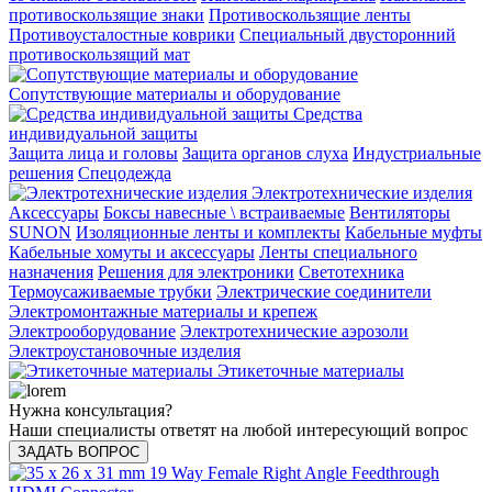
противоскользящие знаки
Противоскользящие ленты
Противоусталостные коврики
Специальный двусторонний
противоскользящий мат
Сопутствующие материалы и оборудование
Средства
индивидуальной защиты
Защита лица и головы
Защита органов слуха
Индустриальные
решения
Спецодежда
Электротехнические изделия
Аксессуары
Боксы навесные \ встраиваемые
Вентиляторы
SUNON
Изоляционные ленты и комплекты
Кабельные муфты
Кабельные хомуты и аксессуары
Ленты специального
назначения
Решения для электроники
Светотехника
Термоусаживаемые трубки
Электрические соединители
Электромонтажные материалы и крепеж
Электрооборудование
Электротехнические аэрозоли
Электроустановочные изделия
Этикеточные материалы
Нужна консультация?
Наши специалисты ответят на любой интересующий вопрос
ЗАДАТЬ ВОПРОС