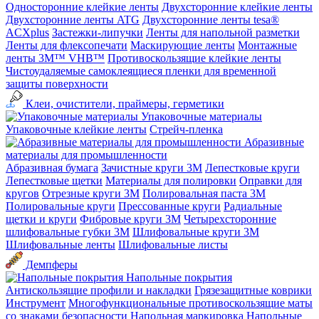
Односторонние клейкие ленты
Двухсторонние клейкие ленты
Двухсторонние ленты ATG
Двухсторонние ленты tesa®
ACXplus
Застежки-липучки
Ленты для напольной разметки
Ленты для флексопечати
Маскирующие ленты
Монтажные
ленты 3M™ VHB™
Противоскользящие клейкие ленты
Чистоудаляемые самоклеящиеся пленки для временной
защиты поверхности
Клеи, очистители, праймеры, герметики
Упаковочные материалы
Упаковочные клейкие ленты
Стрейч-пленка
Абразивные
материалы для промышленности
Абразивная бумага
Зачистные круги 3М
Лепестковые круги
Лепестковые щетки
Материалы для полировки
Оправки для
кругов
Отрезные круги 3М
Полировальная паста 3М
Полировальные круги
Прессованные круги
Радиальные
щетки и круги
Фибровые круги 3М
Четырехсторонние
шлифовальные губки 3M
Шлифовальные круги 3М
Шлифовальные ленты
Шлифовальные листы
Демпферы
Напольные покрытия
Aнтискользящие профили и накладки
Грязезащитные коврики
Инструмент
Многофункциональные противоскользящие маты
со знаками безопасности
Напольная маркировка
Напольные