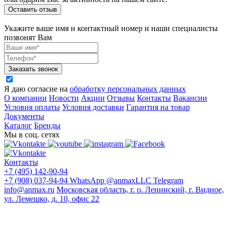
Оставить отзыв
Укажите ваше имя и контактный номер и наши специалисты
позвонят Вам
Заказать звонок
Я даю согласие на
обработку персональных данных
О компании
Новости
Акции
Отзывы
Контакты
Вакансии
Условия оплаты
Условия доставки
Гарантия на товар
Документы
Каталог
Бренды
Мы в соц. сетях
Контакты
+7 (495) 142-90-94
+7 (908) 037-94-94
WhatsApp
@anmaxLLC
Telegram
info@anmax.ru
Московская область, г. о. Ленинский, г. Видное,
ул. Лемешко, д. 10, офис 22
© 2005 - 2026 ООО «Ан-Макс» - ведущий поставщик
материалов для наружной и интерьерной рекламы, печати,
строительства, световой рекламы, промышленного и