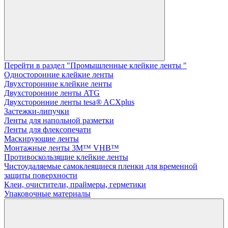
Перейти в раздел "Промышленные клейкие ленты "
Односторонние клейкие ленты
Двухсторонние клейкие ленты
Двухсторонние ленты ATG
Двухсторонние ленты tesa® ACXplus
Застежки-липучки
Ленты для напольной разметки
Ленты для флексопечати
Маскирующие ленты
Монтажные ленты 3M™ VHB™
Противоскользящие клейкие ленты
Чистоудаляемые самоклеящиеся пленки для временной
защиты поверхности
Клеи, очистители, праймеры, герметики
Упаковочные материалы