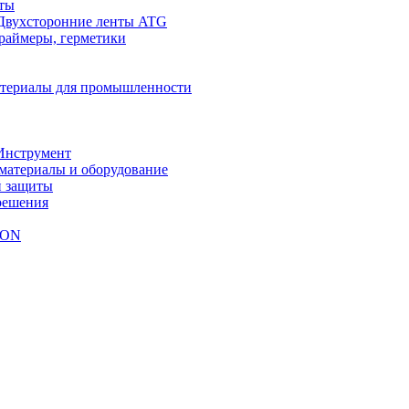
ты
Двухсторонние ленты ATG
праймеры, герметики
териалы для промышленности
Инструмент
материалы и оборудование
й защиты
решения
NON