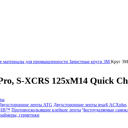
е материалы для промышленности
Зачистные круги 3М
Круг 3M
ro, S-XCRS 125xM14 Quick Cha
ты
Двухсторонние ленты ATG
Двухсторонние ленты tesa® ACXplus
VHB™
Противоскользящие клейкие ленты
Чистоудаляемые самок
праймеры, герметики