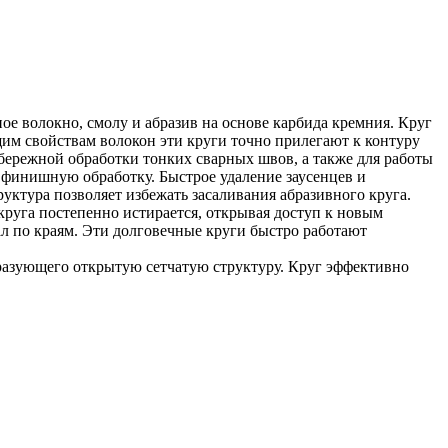
ное волокно, смолу и абразив на основе карбида кремния. Круг
щим свойствам волокон эти круги точно прилегают к контуру
 бережной обработки тонких сварных швов, а также для работы
финишную обработку. Быстрое удаление заусенцев и
руктура позволяет избежать засаливания абразивного круга.
круга постепенно истирается, открывая доступ к новым
л по краям. Эти долговечные круги быстро работают
образующего открытую сетчатую структуру. Круг эффективно