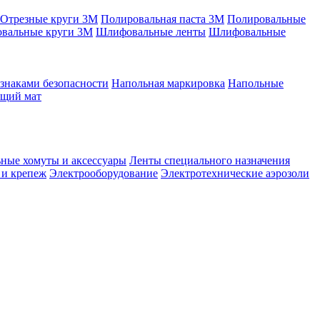
Отрезные круги 3М
Полировальная паста 3М
Полировальные
вальные круги 3М
Шлифовальные ленты
Шлифовальные
знаками безопасности
Напольная маркировка
Напольные
ящий мат
ные хомуты и аксессуары
Ленты специального назначения
 и крепеж
Электрооборудование
Электротехнические аэрозоли