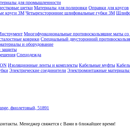
териалы для промышленности
пестковые щетки
Материалы для полировки
Оправки для кругов
ые круги 3М
Четырехсторонние шлифовальные губки 3M
Шлифо
Инструмент
Многофункциональные противоскользящие маты со 
сталостные коврики
Специальный двусторонний противоскольз
атериалы и оборудование
й защиты
решения
Спецодежда
NON
Изоляционные ленты и комплекты
Кабельные муфты
Кабель
убки
Электрические соединители
Электромонтажные материалы
 контакты. Менеджер свяжется с Вами в ближайшее время!