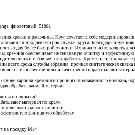
nge, фиолетовый, 51891
даления краски и ржавчины. Круг сочетает в себе модернизирован
асаливания и продлевает срок службы круга. Благодаря пружиня
хностью для более быстрой очистки. Их можно использовать для
бид кремния обеспечивает интенсивную очистку и эффективную 
дительность и избавляет от доработок. Кроме того, открытая ст
ии всего срока службы абразива, прочная синтетическая связка 
 волокна износоустойчивы и качественно обрабатывают материа
 на основе карбида кремния и прочного полиамидного волокна, 
еждая обрабатываемый материал.
калины и покрытий
абатывают материал по краям
 и повышает скорость очистки
т эффективную финишную обработку
уг на посадку M14