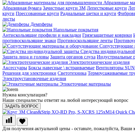
Абразивные ма
Абразивная бумага
Зачистные круги 3М
Лепестковые круги
Ле
круги
Прессованные круги
Радиальные щетки и круги
Фибров
листы
Демпферы
Напольные покрытия
Aнтискользящие профили и накладки
Грязезащитные коврики
противоскользящие знаки
Противоскользящие ленты
Противоу
Сопутствующие м
Средства индивидуально
Защита лица и головы
Защита органов слуха
Индустриальные 
Электротехнические изделия
Аксессуары
Боксы навесные \ встраиваемые
Вентиляторы SU
Решения для электроники
Светотехника
Термоусаживаемые тр
Электроустановочные изделия
Этикеточные материалы
Нужна консультация?
Наши специалисты ответят на любой интересующий вопрос
ЗАДАТЬ ВОПРОС
Для получения актуальной цены - оставьте, пожалуйста, Ваши