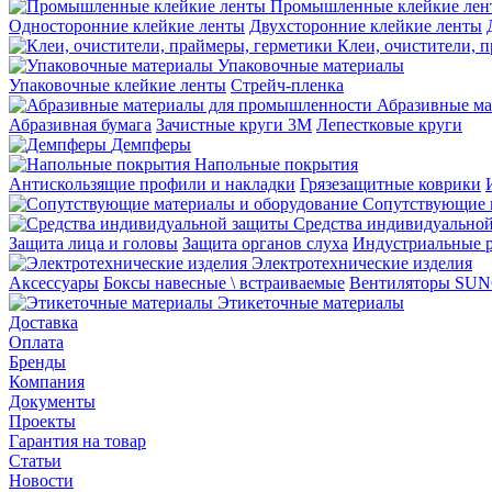
Промышленные клейкие лен
Односторонние клейкие ленты
Двухсторонние клейкие ленты
Клеи, очистители, 
Упаковочные материалы
Упаковочные клейкие ленты
Стрейч-пленка
Абразивные ма
Абразивная бумага
Зачистные круги 3М
Лепестковые круги
Демпферы
Напольные покрытия
Aнтискользящие профили и накладки
Грязезащитные коврики
Сопутствующие 
Средства индивидуально
Защита лица и головы
Защита органов слуха
Индустриальные 
Электротехнические изделия
Аксессуары
Боксы навесные \ встраиваемые
Вентиляторы SU
Этикеточные материалы
Доставка
Оплата
Бренды
Компания
Документы
Проекты
Гарантия на товар
Статьи
Новости